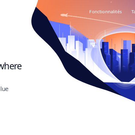
Fonctionnalités
T
where
olue