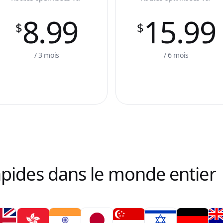
8.99
15.99
$
$
/ 3 mois
/ 6 mois
apides dans le monde entier