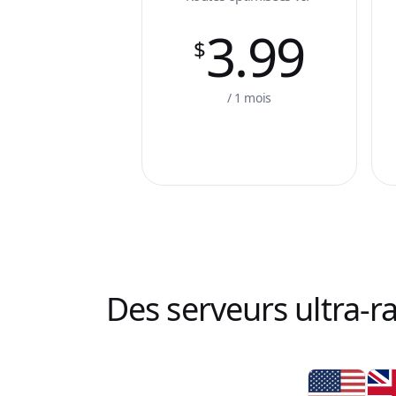
3.99
$
/ 1 mois
Des serveurs ultra-r