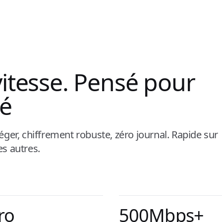
itesse. Pensé pour
té
er, chiffrement robuste, zéro journal. Rapide sur
es autres.
ro
500Mbps+