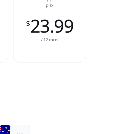
prix
23.99
$
/ 12 mois
...