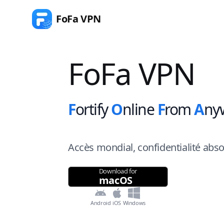
FoFa VPN
FoFa VPN
F
ortify
O
nline
F
rom
A
ny
Accès mondial, confidentialité abs
Download for
macOS
Android
iOS
Windows