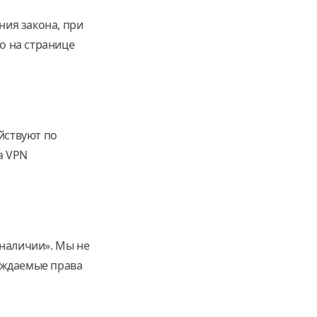
ния закона, при
о на странице
йствуют по
a VPN
 наличии». Мы не
уждаемые права