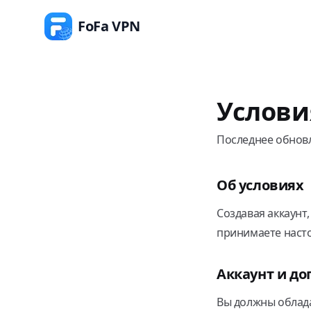
FoFa VPN
Услови
Последнее обновл
Об условиях
Создавая аккаунт
принимаете наст
Аккаунт и д
Вы должны облад