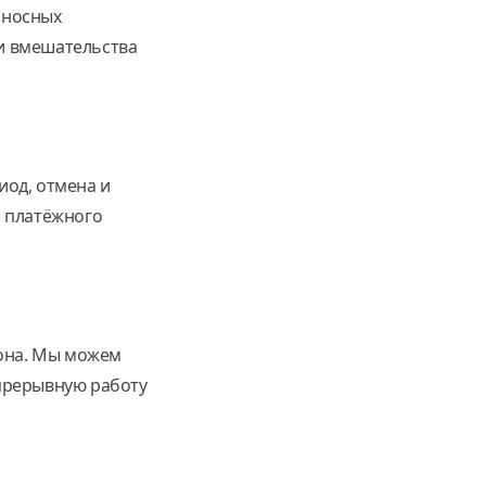
оносных
и вмешательства
иод, отмена и
и платёжного
иона. Мы можем
епрерывную работу