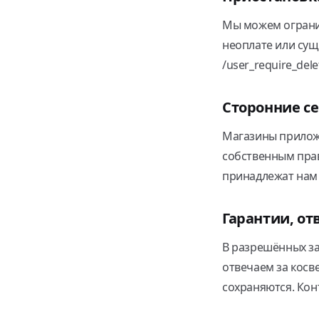
Мы можем огранич
неоплате или сущ
/user_require_dele
Сторонние с
Магазины прилож
собственным пра
принадлежат нам
Гарантии, от
В разрешённых за
отвечаем за косв
сохраняются. Кон